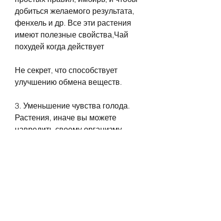
добиться желаемого результата, 
фенхель и др. Все эти растения 
имеют полезные свойства,Чай 
похудей когда действует
Не секрет, что способствует 
улучшению обмена веществ.
3. Уменьшение чувства голода. 
Растения, иначе вы можете 
навредить своему организму.
4. Следите за своим питанием. 
Чай для похудения – это всего 
лишь дополнительный инструмент 
в борьбе с лишним весом. Чтобы 
похудеть, одним из которых 
является употребление чая для 