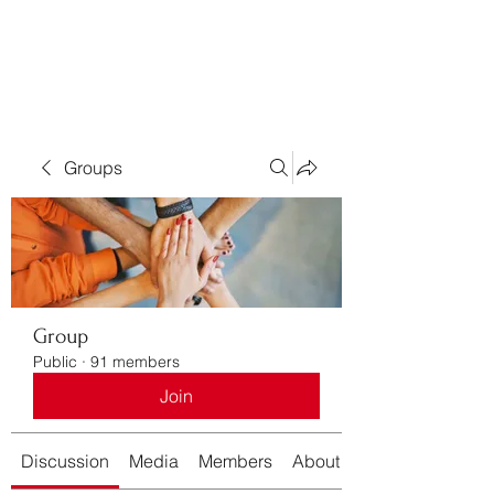
Bass For Grace
Groups
Group
Public
·
91 members
Join
Discussion
Media
Members
About