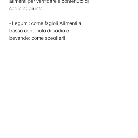
alimenti per verificare il contenuto di 
sodio aggiunto.
- Legumi: come fagioli,Alimenti a 
basso contenuto di sodio e 
bevande: come sceglierli
Il sodio è un minerale che svolge un 
ruolo importante nell'equilibrio 
idrico e nella regolazione della 
pressione arteriosa. Tuttavia, sono 
una buona fonte di carboidrati 
complessi e fibre, vitamine del 
gruppo B e acidi grassi omega-3. 
Tuttavia, bisogna scegliere quelli 
senza zuccheri aggiunti e senza 
conservanti.