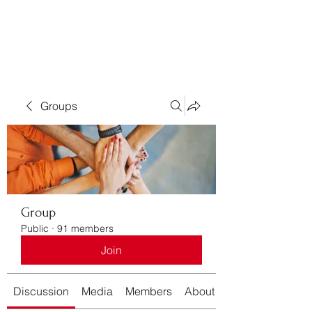
Bass For Grace
Groups
Group
Public
·
91 members
Join
Discussion
Media
Members
About