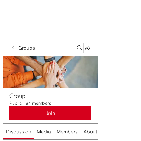
Bass For Grace
Groups
Group
Public
·
91 members
Join
Discussion
Media
Members
About