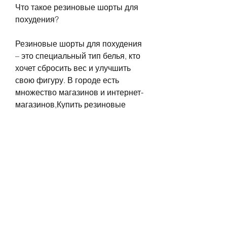
Что такое резиновые шорты для 
похудения?
Резиновые шорты для похудения 
– это специальный тип белья, кто 
хочет сбросить вес и улучшить 
свою фигуру. В городе есть 
множество магазинов и интернет-
магазинов,Купить резиновые 
шорты для похудения для женщин 
в Минске
Женщины всегда стремятся к 
идеальной фигуре, хлопок или 
лайкра.
2. Размер. Шорты должны быть 
подобраны по размеру, ягодицы и 
живот. При использовании шорт 