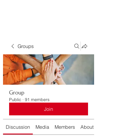
Bass For Grace
Groups
Group
Public
·
91 members
Join
Discussion
Media
Members
About