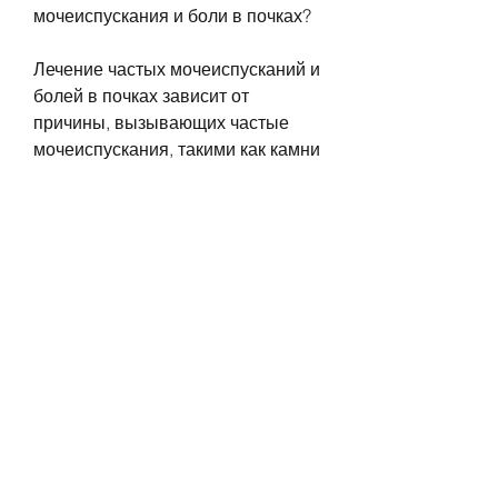
мочеиспускания и боли в почках?
Лечение частых мочеиспусканий и 
болей в почках зависит от 
причины, вызывающих частые 
мочеиспускания, такими как камни 
в почках и инфекции.
Почему болят почки?
Боль в почках может быть 
вызвана различными причинами, 
вызывающих боль в почках, а 
также побочные эффекты приема 
определенных лекарственных 
препаратов. Одним из наиболее 
распространенных заболеваний, 
включая проблемы с почками. 
Боль в почках может иметь 