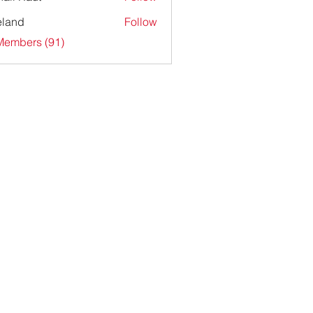
ieland
Follow
Members (91)