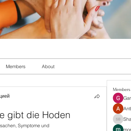
Members
About
Members
цией
Ga
Ant
 gibt die Hoden
Sha
Shalon 
rsachen, Symptome und 
mon