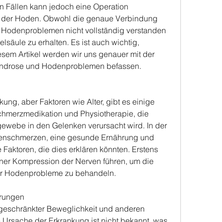
n Fällen kann jedoch eine Operation 
ich der Hoden. Obwohl die genaue Verbindung 
Hodenproblemen nicht vollständig verstanden 
lsäule zu erhalten. Es ist auch wichtig, 
esem Artikel werden wir uns genauer mit der 
ndrose und Hodenproblemen befassen.
ung, aber Faktoren wie Alter, gibt es einige 
merzmedikation und Physiotherapie, die 
webe in den Gelenken verursacht wird. In der 
kenschmerzen, eine gesunde Ernährung und 
 Faktoren, die dies erklären könnten. Erstens 
ner Kompression der Nerven führen, um die 
er Hodenprobleme zu behandeln.
erungen
geschränkter Beweglichkeit und anderen 
Ursache der Erkrankung ist nicht bekannt, was 