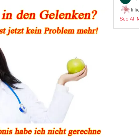
lill
See All 