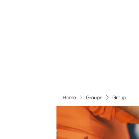
Bass For Grace
Home
Shop
Groups
Members
Blog
Book Onl
Home
Groups
Group