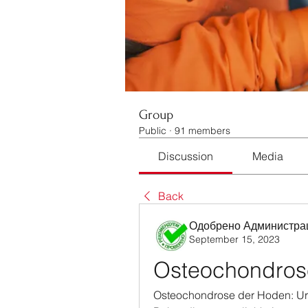
Group
Public
·
91 members
Discussion
Media
Back
Одобрено Администра
September 15, 2023
Osteochondrose
Osteochondrose der Hoden: U