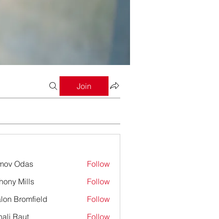
Join
mov Odas
Follow
hony Mills
Follow
lon Bromfield
Follow
Bromfield
ali Raut
Follow