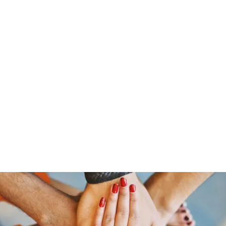
ine
About
Get Involved
Upcoming Events
More