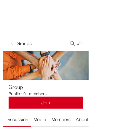
Bass For Grace
Groups
Group
Public
·
91 members
Join
Discussion
Media
Members
About