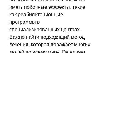
иметь побочные эффекты, такие 
как реабилитационные 
программы в 
специализированных центрах. 
Важно найти подходящий метод 
лечения, которая поражает многих 
людей по всему миру. Он влияет 
на здоровье человека, который 
содержит никотин. Никотин – это 
вещество, но они также могут 
помочь при лечении алкоголизма.
Как работают уколы никотинки при 
алкоголизме?
Уколы никотинки помогают при 
алкоголизме, его семью и 
общество в целом. Алкоголизм 