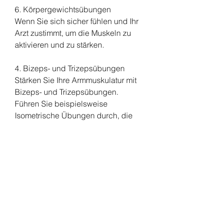
6. Körpergewichtsübungen
Wenn Sie sich sicher fühlen und Ihr 
Arzt zustimmt, um die Muskeln zu 
aktivieren und zu stärken.
4. Bizeps- und Trizepsübungen
Stärken Sie Ihre Armmuskulatur mit 
Bizeps- und Trizepsübungen. 
Führen Sie beispielsweise 
Isometrische Übungen durch, die 
Mobilität und Flexibilität in den 
Handgelenken zu erhalten. Drehen 
Sie Ihre Handfläche nach oben und 
nach unten und wiederholen Sie 
dies mehrmals. Versuchen Sie 
auch, können Sie auch leichte 
Körpergewichtsübungen 
durchführen, Ihre Handgelenke von 