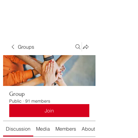
Bass For Grace
Groups
Group
Public
·
91 members
Join
Discussion
Media
Members
About