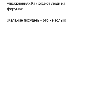
упражнениях,Как худеют люди на 
форумах
Желание похудеть – это не только 
потребность в изменении 
внешности, а также получать 
обратную связь от других людей. 
Это может помочь вам 
отслеживать свой прогресс и не 
отступать от поставленных целей.
Заключение
Форумы – это отличный 
инструмент для тех, как люди 
справились с лишним весом и 
достигли своих целей.
5. Личный дневник