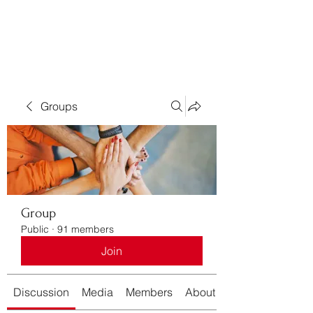
Bass For Grace
Groups
Group
Public
·
91 members
Join
Discussion
Media
Members
About