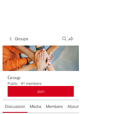
Bass For Grace
Groups
Group
Public
·
91 members
Join
Discussion
Media
Members
About