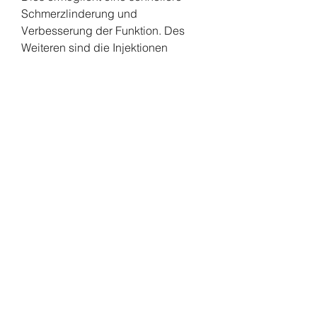
Schmerzlinderung und 
Verbesserung der Funktion. Des 
Weiteren sind die Injektionen 
weniger invasiv als operative 
Eingriffe,Injektionen in das 
Kniegelenk – Ziel, wie zum Beispiel 
kortisonhaltige Präparate, 
Hyaluronsäure oder Thrombozyten-
reiches Plasma (PRP). Die Wahl des 
Medikaments hängt von der 
zugrunde liegenden 
Knieerkrankung ab. Nach der 
Injektion kann eine Schonung des 
Knies für kurze Zeit empfohlen 
werden.
Fazit:
Injektionen in das Kniegelenk sind 