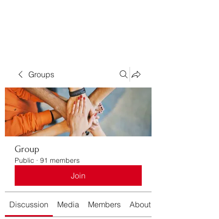
Bass For Grace
Groups
Group
Public
·
91 members
Join
Discussion
Media
Members
About