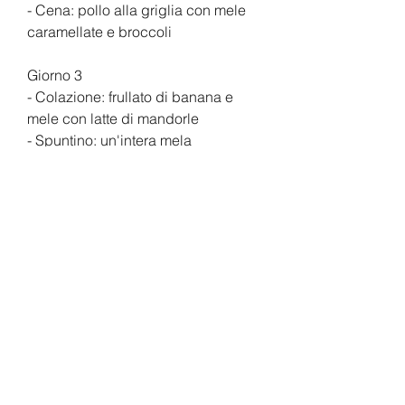
- Cena: pollo alla griglia con mele 
caramellate e broccoli
Giorno 3
- Colazione: frullato di banana e 
mele con latte di mandorle
- Spuntino: un'intera mela
- Pranzo: zuppa di zucca con mele 
tritate e crostini di pane integrale
- Spuntino: una porzione di fagioli 
neri con salsa di pomodoro
- Cena: bistecca alla griglia con 
mele al forno e insalata di pomodori
Giorno 4
- Colazione: pancake di avena con 
mele e sciroppo d'acero
- Spuntino: un'intera mela
- Pranzo: insalata di tonno con mele 