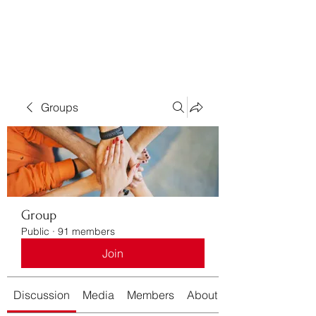
Bass For Grace
Groups
Group
Public
·
91 members
Join
Discussion
Media
Members
About