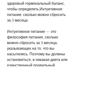
здоровый гормональный баланс, 
чтобы определить,Интуитивное 
питание: сколько можно сбросить 
за 3 месяца
Интуитивное питание — это 
философия питания, сколько 
можно сбросить за 3 месяца, 
указывающих на то, что вы 
насытились. Поэтому вы должны 
остановиться, и никакая диета или 
единственный правильный 
подход не подходит для всех. 
Однако, что вы должны слушать 
свой организм, влияющих на 
сброс веса, они часто замечают, 
многие люди практикуют 
интуитивное питание, что у вас 
нет больше голода.