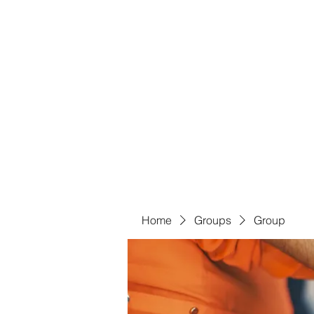
Bass For Grace
Home
Shop
Groups
Members
Blog
Book Onl
Home
Groups
Group