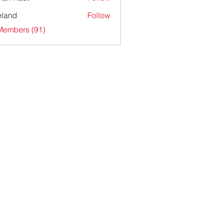
ieland
Follow
Members (91)