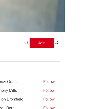
Join
mov Odas
Follow
hony Mills
Follow
lon Bromfield
Follow
Bromfield
ali Raut
Follow