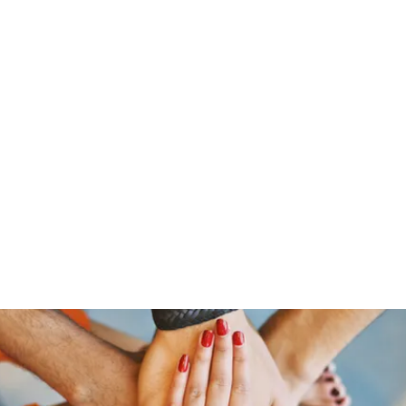
ine
About
Get Involved
Upcoming Events
More