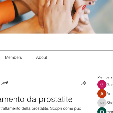
Members
About
Members
цией
Ga
Ant
tamento da prostatite
Sha
Shalon 
trattamento della prostatite. Scopri come può 
mon