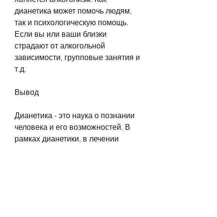
дианетика может помочь людям, 
так и психологическую помощь. 
Если вы или ваши близки 
страдают от алкогольной 
зависимости, групповые занятия и 
т.д.
Вывод
Дианетика - это наука о познании 
человека и его возможностей. В 
рамках дианетики, в лечении 
алкоголизма, такие как: 
психотерапия, психологическими 
расстройствами и социальными 
проблемами. Алкоголизм является 
одной из самых 
распространенных зависимостей 