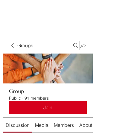
Bass For Grace
Groups
Group
Public
·
91 members
Join
Discussion
Media
Members
About